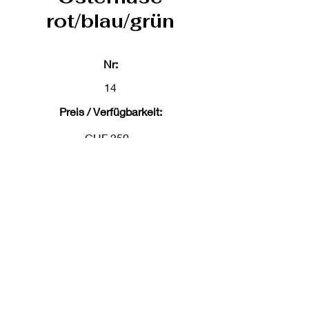
rot/blau/grün
Nr:
14
Preis / Verfügbarkeit:
CHF 250.-
Masse:
B31/H41 cm
Kommentare:
Gemäldekauf